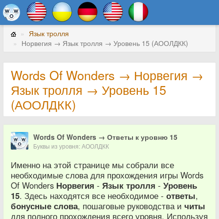
Язык тролля
Норвегия → Язык тролля → Уровень 15 (АООЛДКК)
Words Of Wonders → Норвегия →
Язык тролля → Уровень 15
(АООЛДКК)
Words Of Wonders → Ответы к уровню 15
Буквы из уровня: АООЛДКК
Именно на этой странице мы собрали все
необходимые слова для прохождения игры Words
Of Wonders
Норвегия
-
Язык тролля
-
Уровень
15
. Здесь находятся все необходимое -
ответы
,
бонусные слова
, пошаговые руководства и
читы
для полного прохождения всего уровня. Используя