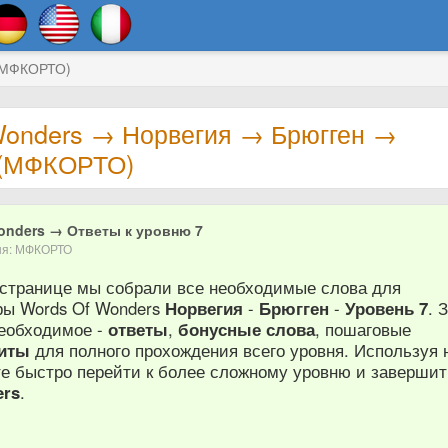
 (МФКОРТО)
Wonders → Норвегия → Брюгген →
 (МФКОРТО)
onders → Ответы к уровню 7
вня: МФКОРТО
 странице мы собрали все необходимые слова для
ры Words Of Wonders
Норвегия
-
Брюгген
-
Уровень 7
. 
необходимое -
ответы
,
бонусные слова
, пошаговые
иты
для полного прохождения всего уровня. Используя
те быстро перейти к более сложному уровню и завершит
ers
.