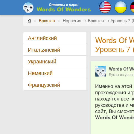
Брюгген
Норвегия → Брюгген → Уровень 7
Английский
Words Of 
Уровень 7
Итальянский
Украинский
Words Of W
Немецкий
Буквы из уро
Французский
Именно на этой
прохождения иг
находятся все 
руководства и
ч
сайт, Вы сможе
Words Of Wond