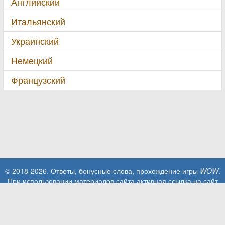
Английский
Итальянский
Украинский
Немецкий
Французский
© 2018-2026. Ответы, бонусные слова, прохождение игры
WOW
.
При использовании материалов сайта активная ссылка на сайт
обязательна!
Данный сайт не имеет отношения к приложению Words Of
Wonders. Вся интеллектуальная собственность, торговые марки и
материалы, защищенные авторским правом, являются